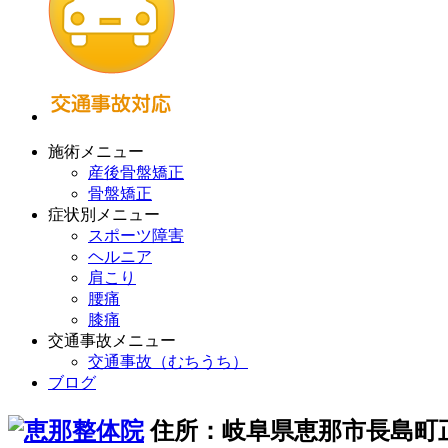
施術メニュー
産後骨盤矯正
骨盤矯正
症状別メニュー
スポーツ障害
ヘルニア
肩こり
腰痛
膝痛
交通事故メニュー
交通事故（むちうち）
ブログ
住所：岐阜県恵那市長島町正家