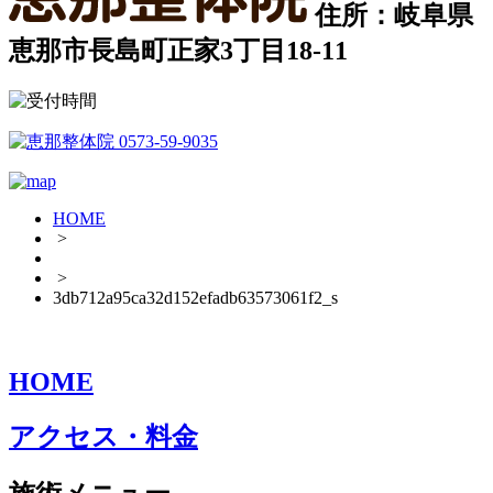
住所：岐阜県
恵那市長島町正家3丁目18-11
HOME
>
>
3db712a95ca32d152efadb63573061f2_s
HOME
アクセス・料金